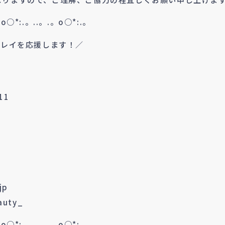
。o○*:.。..。.。o○*:.。
キレイを応援します！／
11
jp
auty_
。o○*:.。..。.。o○*:.。